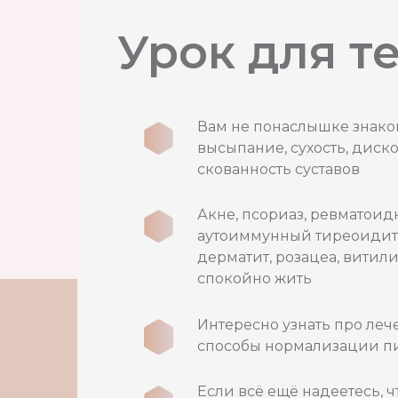
Урок для те
Вам не понаслышке знаком
высыпание, сухость, диск
скованность суставов
Акне, псориаз, ревматоид
аутоиммунный тиреоидит,
дерматит, розацеа, витили
спокойно жить
Интересно узнать про леч
способы нормализации п
Если всё ещё надеетесь, 