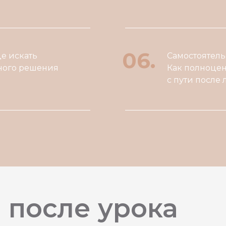
06.
е искать
Самостоятель
ного решения
Как полноцен
с пути после
 после урока