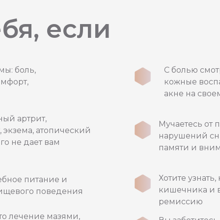
бя, если
ы: боль,
С болью смот
омфорт,
кожные воспа
акне на свое
ный артрит,
Мучаетесь от 
 экзема, атопический
нарушений сна
го не дает вам
памяти и вни
Хотите узнать,
ебное питание и
кишечника и в
ищевого поведения
ремиссию
что лечение мазями,