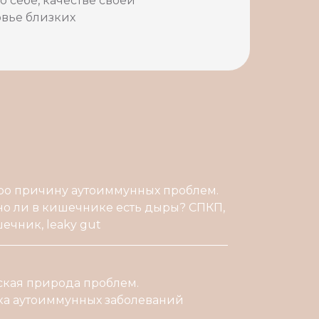
о себе, качестве своей
овье близких
ро причину аутоиммунных проблем.
о ли в кишечнике есть дыры? СПКП,
чник, leaky gut
кая природа проблем.
ка аутоиммунных заболеваний