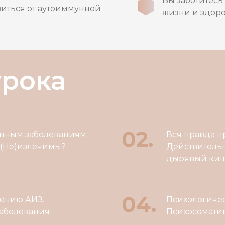
Вы заботитесь 
виться от аутоиммунной
жизни и здор
урока
02.
унным заболеваниям.
Вся правда п
 (Не)излечимы?
Действительн
дырявый кише
04.
чению АИЗ.
Психологичес
заболевания
Психосомати