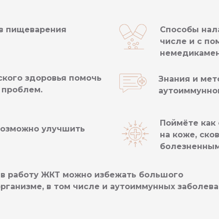
ов пищеварения
Способы нала
числе и с п
немедикамен
ского здоровья помочь
Знания и ме
 проблем.
аутоиммунно
Поймёте как
 возможно улучшить
на коже, ско
болезненны
ив работу ЖКТ можно избежать большого
рганизме, в том числе и аутоиммунных заболев