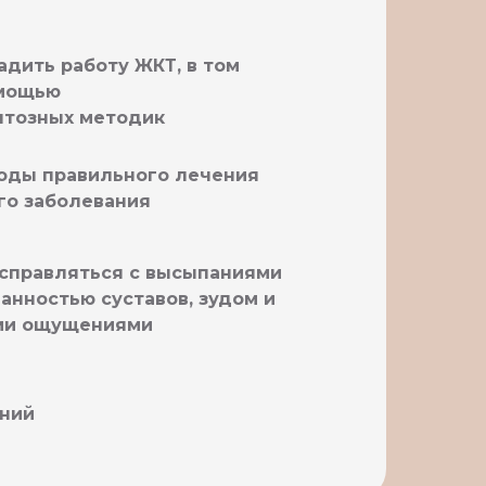
дить работу ЖКТ, в том
омощью
тозных методик
тоды правильного лечения
го заболевания
 справляться с высыпаниями
ванностью суставов, зудом и
ми ощущениями
аний