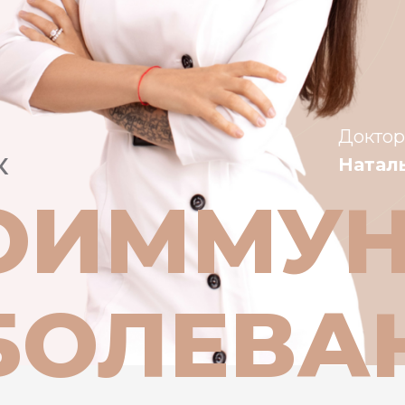
Доктор
к
Натал
ОИММУ
БОЛЕВА