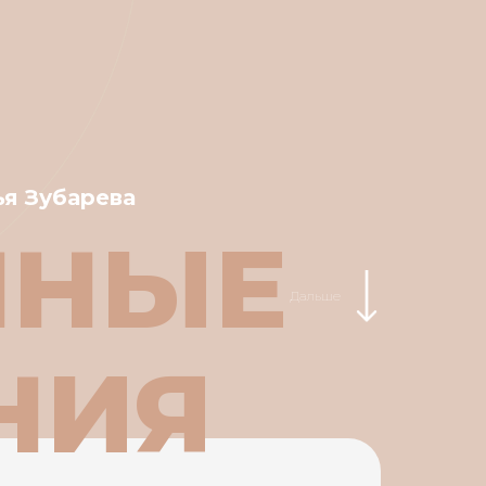
ья Зубарева
ННЫЕ
Дальше
НИЯ