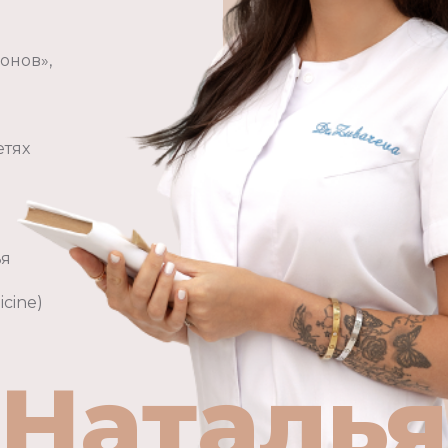
онов»,
етях
ья
icine)
Наталья